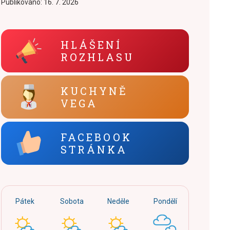
Publikováno:
16. 7. 2026
HLÁŠENÍ
ROZHLASU
KUCHYNĚ
VEGA
FACEBOOK
STRÁNKA
Pátek
Sobota
Neděle
Pondělí