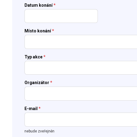
Datum konání
*
Místo konání
*
Typ akce
*
Organizátor
*
E-mail
*
nebude zveřejněn