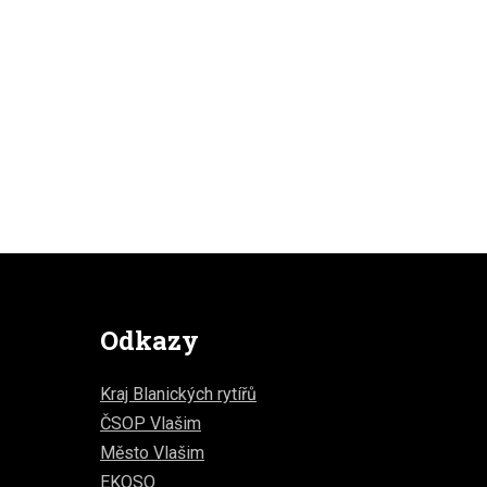
Odkazy
Kraj Blanických rytířů
ČSOP Vlašim
Město Vlašim
EKOSO