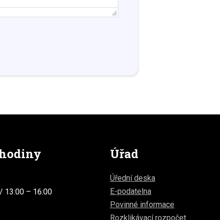
 hodiny
Úřad
Úřední deska
E-podatelna
/ 13:00 – 16:00
Povinné informace
Rozklikávací rozpočet