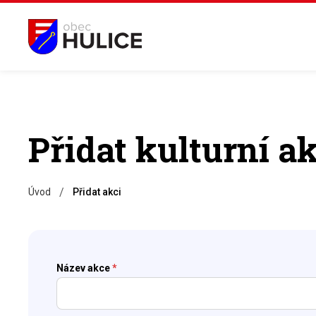
Přidat kulturní ak
/
Úvod
Přidat akci
Název akce
*