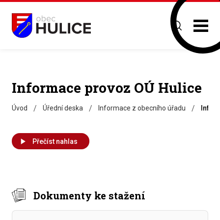
Informace provoz OÚ Hulice
/
/
/
Úvod
Úřední deska
Informace z obecního úřadu
Infor
Přečíst nahlas
Dokumenty ke stažení