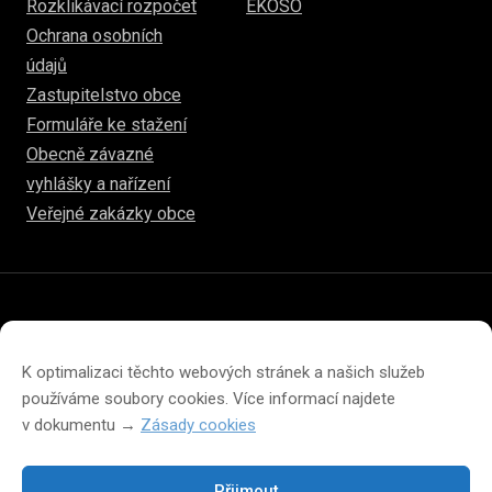
Rozklikávací rozpočet
EKOSO
Ochrana osobních
údajů
Zastupitelstvo obce
Formuláře ke stažení
Obecně závazné
vyhlášky a nařízení
Veřejné zakázky obce
© 2026
hulice.cz
Prohlášení o přístupnosti
Prohlášení o ochraně soukromí
K optimalizaci těchto webových stránek a našich služeb
Zásady cookies (EU)
používáme soubory cookies. Více informací najdete
v dokumentu →
Zásady cookies
Přijmout