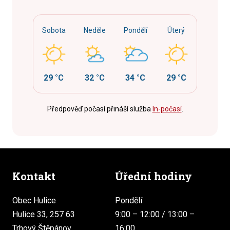
Sobota
Neděle
Pondělí
Úterý
29 °C
32 °C
34 °C
29 °C
Předpověď počasí přináší služba
In-počasí
.
Kontakt
Úřední hodiny
Obec Hulice
Pondělí
Hulice 33, 257 63
9:00 – 12:00 / 13:00 –
Trhový Štěpánov
16:00