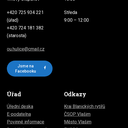
+420 725 934 221
Středa
(úřad)
9:00 – 12:00
+420 724 181 382
(starosta)
ou.hulice@cmail.cz
Jsme na
Facebooku
Úřad
Odkazy
Úřední deska
Kraj Blanických rytířů
E-podatelna
ČSOP Vlašim
Povinné informace
Město Vlašim