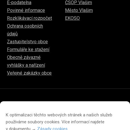
E-podatelna
ČSOP Vlašim
Povinné informace
Město Vlašim
Rozklikávací rozpočet
EKOSO
Ochrana osobních
údajů
Zastupitelstvo obce
Formuláře ke stažení
Obecně závazné
vyhlášky a nařízení
Veřejné zakázky obce
© 2026
hulice.cz
Prohlášení o přístupnosti
Prohlášení o ochraně soukromí
K optimalizaci těchto webových stránek a našich služeb
Zásady cookies (EU)
používáme soubory cookies. Více informací najdete
v dokumentu →
Zásady cookies