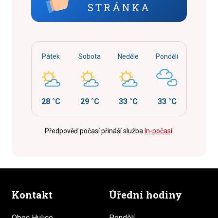
STRÁNKA
Pátek
Sobota
Neděle
Pondělí
28 °C
29 °C
33 °C
33 °C
Předpověď počasí přináší služba
In-počasí
.
Kontakt
Úřední hodiny
Obec Hulice
Pondělí