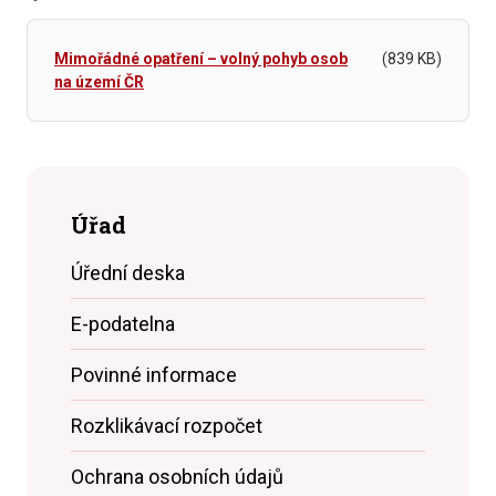
Mimořádné opatření – volný pohyb osob
(839 KB)
na území ČR
Úřad
Úřední deska
E-podatelna
Povinné informace
Rozklikávací rozpočet
Ochrana osobních údajů