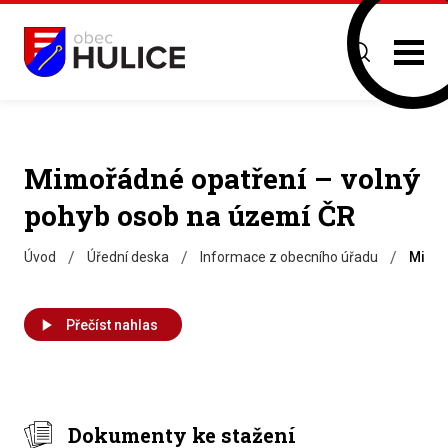
Mimořádné opatření – volný
pohyb osob na území ČR
/
/
/
Úvod
Úřední deska
Informace z obecního úřadu
Mimoř
Přečíst nahlas
Dokumenty ke stažení