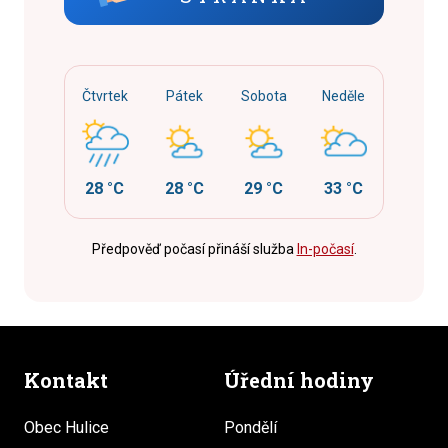
Čtvrtek
Pátek
Sobota
Neděle
28 °C
28 °C
29 °C
33 °C
Předpověď počasí přináší služba
In-počasí
.
Kontakt
Úřední hodiny
Obec Hulice
Pondělí