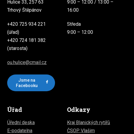
Hulice 33, 257 63
9:00 – 12:00 / 13:00 –
Trhový Štěpánov
16:00
+420 725 934 221
Středa
(úřad)
9:00 – 12:00
+420 724 181 382
(starosta)
ou.hulice@cmail.cz
Jsme na
Facebooku
Úřad
Odkazy
Úřední deska
Kraj Blanických rytířů
E-podatelna
ČSOP Vlašim