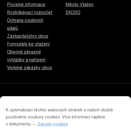
Povinné informace
Město Vlašim
Rozklikávací rozpočet
EKOSO
Ochrana osobních
údajů
Zastupitelstvo obce
Formuláře ke stažení
Obecně závazné
vyhlášky a nařízení
Veřejné zakázky obce
© 2026
hulice.cz
Prohlášení o přístupnosti
Prohlášení o ochraně soukromí
K optimalizaci těchto webových stránek a našich služeb
Zásady cookies (EU)
používáme soubory cookies. Více informací najdete
v dokumentu →
Zásady cookies