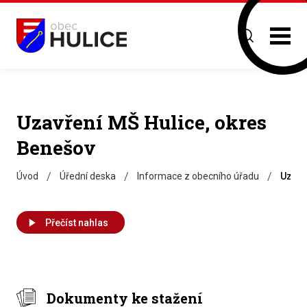
Uzavření MŠ Hulice, okres
Benešov
/
/
/
Úvod
Úřední deska
Informace z obecního úřadu
Uzavř
Přečíst nahlas
Dokumenty ke stažení