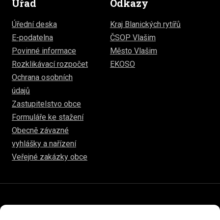
Úřad
Odkazy
Úřední deska
Kraj Blanických rytířů
E-podatelna
ČSOP Vlašim
Povinné informace
Město Vlašim
Rozklikávací rozpočet
EKOSO
Ochrana osobních
údajů
Zastupitelstvo obce
Formuláře ke stažení
Obecně závazné
vyhlášky a nařízení
Veřejné zakázky obce
© 2026
hulice.cz