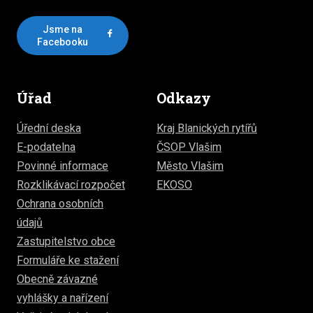
Jsme na
Facebooku
Úřad
Odkazy
Úřední deska
Kraj Blanických rytířů
E-podatelna
ČSOP Vlašim
Povinné informace
Město Vlašim
Rozklikávací rozpočet
EKOSO
Ochrana osobních
údajů
Zastupitelstvo obce
Formuláře ke stažení
Obecně závazné
vyhlášky a nařízení