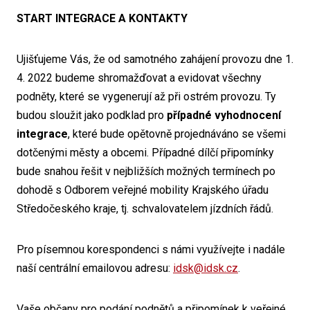
START INTEGRACE A KONTAKTY
Ujišťujeme Vás, že od samotného zahájení provozu dne 1.
4. 2022 budeme shromažďovat a evidovat všechny
podněty, které se vygenerují až při ostrém provozu. Ty
budou sloužit jako podklad pro
případné
vyhodnocení
integrace
, které bude opětovně projednáváno se všemi
dotčenými městy a obcemi. Případné dílčí připomínky
bude snahou řešit v nejbližších možných termínech po
dohodě s Odborem veřejné mobility Krajského úřadu
Středočeského kraje, tj. schvalovatelem jízdních řádů.
Pro písemnou korespondenci s námi využívejte i nadále
naší centrální emailovou adresu:
idsk@idsk.cz
.
Vaše občany pro podání podnětů a připomínek k veřejné