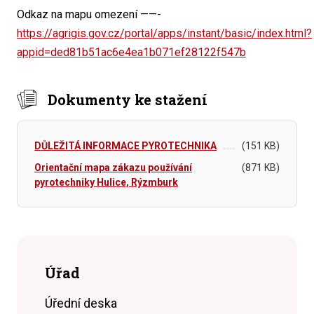
Odkaz na mapu omezení ——-
https://agrigis.gov.cz/portal/apps/instant/basic/index.html?
appid=ded81b51ac6e4ea1b071ef28122f547b
Dokumenty ke stažení
DŮLEŽITÁ INFORMACE PYROTECHNIKA
(151 KB)
Orientační mapa zákazu používání
(871 KB)
pyrotechniky Hulice, Rýzmburk
Úřad
Úřední deska