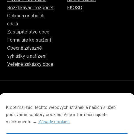
Rozklikávací rozpočet
EKOSO
Ochrana osobních
údajů
Zastupitelstvo obce
Formuláře ke stažení
Obecně závazné
vyhlášky a nařízení
Veřejné zakázky obce
© 2026
hulice.cz
Prohlášení o přístupnosti
Prohlášení o ochraně soukromí
K optimalizaci těchto webových stránek a našich služeb
Zásady cookies (EU)
používáme soubory cookies. Více informací najdete
v dokumentu →
Zásady cookies