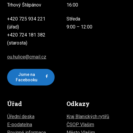
Trhový Štěpánov
16:00
+420 725 934 221
Středa
(úřad)
9:00 – 12:00
+420 724 181 382
(starosta)
ou.hulice@cmail.cz
Jsme na
Facebooku
Úřad
Odkazy
Úřední deska
Kraj Blanických rytířů
E-podatelna
ČSOP Vlašim
Povinné informace
Město Vlašim