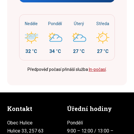
Neděle
Pondělí
Úterý
Středa
32 °C
34 °C
27 °C
27 °C
Předpověď počasí přináší služba
In-počasí
.
Kontakt
Úřední hodiny
Obec Hulice
Pondělí
Hulice 33, 257 63
9:00 – 12:00 / 13:00 –