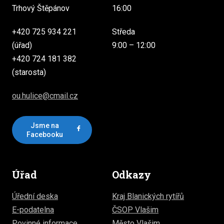
Trhový Štěpánov
16:00
+420 725 934 221
Středa
(úřad)
9:00 – 12:00
+420 724 181 382
(starosta)
ou.hulice@cmail.cz
Jsme na
Facebooku
Úřad
Odkazy
Úřední deska
Kraj Blanických rytířů
E-podatelna
ČSOP Vlašim
Povinné informace
Město Vlašim