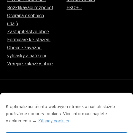
Rozklikávací rozpočet
EKOSO
Ochrana osobních
údajů
Zastupitelstvo obce
Formuláře ke stažení
Obecně závazné
vyhlášky a nařízení
Veřejné zakázky obce
© 2026
hulice.cz
Prohlášení o přístupnosti
Prohlášení o ochraně soukromí
K optimalizaci těchto webových stránek a našich služeb
Zásady cookies (EU)
používáme soubory cookies. Více informací najdete
v dokumentu →
Zásady cookies