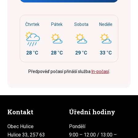
Čtvrtek
Pátek
Sobota
Neděle
28 °C
28 °C
29 °C
33 °C
Předpověď počasí přináší služba
In-počasí
.
Kontakt
Úřední hodiny
Obec Hulice
Pondělí
Hulice 33, 257 63
9:00 – 12:00 / 13:00 –