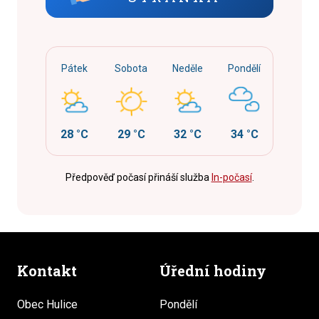
Pátek
Sobota
Neděle
Pondělí
28 °C
29 °C
32 °C
34 °C
Předpověď počasí přináší služba
In-počasí
.
Kontakt
Úřední hodiny
Obec Hulice
Pondělí