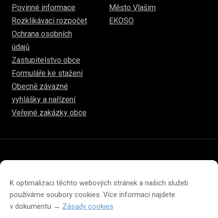
Povinné informace
Město Vlašim
Rozklikávací rozpočet
EKOSO
Ochrana osobních
údajů
Zastupitelstvo obce
Formuláře ke stažení
Obecně závazné
vyhlášky a nařízení
Veřejné zakázky obce
© 2026
hulice.cz
Prohlášení o přístupnosti
Prohlášení o ochraně soukromí
K optimalizaci těchto webových stránek a našich služeb
Zásady cookies (EU)
používáme soubory cookies. Více informací najdete
v dokumentu →
Zásady cookies