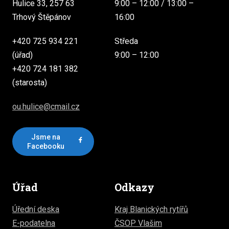
Hulice 33, 257 63
9:00 – 12:00 / 13:00 –
Trhový Štěpánov
16:00
+420 725 934 221
Středa
(úřad)
9:00 – 12:00
+420 724 181 382
(starosta)
ou.hulice@cmail.cz
Jsme na
Facebooku
Úřad
Odkazy
Úřední deska
Kraj Blanických rytířů
E-podatelna
ČSOP Vlašim