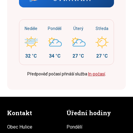
Neděle
Pondělí
Úterý
Středa
32 °C
34 °C
27 °C
27 °C
Předpověď počasí přináší služba
In-počasí
.
Kontakt
Úřední hodiny
Obec Hulice
Pondělí