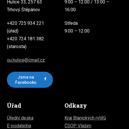
Hulice 33, 257 63
9:00 – 12:00 / 13:00 –
Trhový Štěpánov
16:00
+420 725 934 221
Středa
(úřad)
9:00 – 12:00
+420 724 181 382
(starosta)
ou.hulice@cmail.cz
Jsme na
Facebooku
Úřad
Odkazy
Úřední deska
Kraj Blanických rytířů
E-podatelna
ČSOP Vlašim