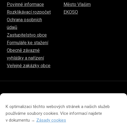
Povinné informace
Město Vlašim
Rozklikávací rozpočet
EKOSO
Ochrana osobních
údajů
Zastupitelstvo obce
Formuláře ke stažení
Obecně závazné
vyhlášky a nařízení
Veřejné zakázky obce
© 2026
hulice.cz
Prohlášení o přístupnosti
Prohlášení o ochraně soukromí
K optimalizaci těchto webových stránek a našich služeb
Zásady cookies (EU)
používáme soubory cookies. Více informací najdete
v dokumentu →
Zásady cookies