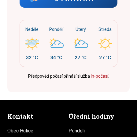
Neděle
Pondělí
Úterý
Středa
32 °C
34 °C
27 °C
27 °C
Předpověď počasí přináší služba
In-počasí
.
Kontakt
Úřední hodiny
Obec Hulice
Pondělí