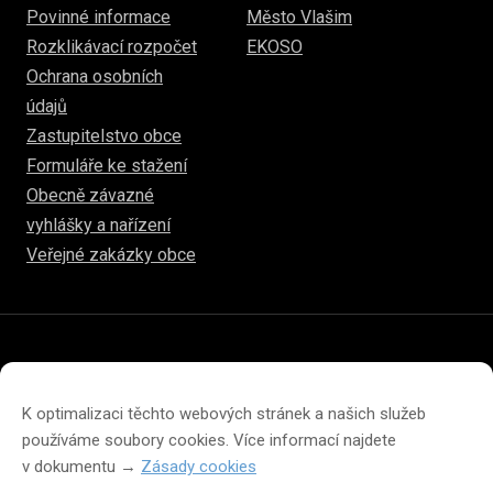
Povinné informace
Město Vlašim
Rozklikávací rozpočet
EKOSO
Ochrana osobních
údajů
Zastupitelstvo obce
Formuláře ke stažení
Obecně závazné
vyhlášky a nařízení
Veřejné zakázky obce
© 2026
hulice.cz
Prohlášení o přístupnosti
Prohlášení o ochraně soukromí
K optimalizaci těchto webových stránek a našich služeb
Zásady cookies (EU)
používáme soubory cookies. Více informací najdete
v dokumentu →
Zásady cookies