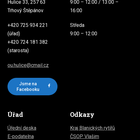
Hulice 33, 257 63
9:00 – 12:00 / 13:00 –
Trhový Štěpánov
16:00
+420 725 934 221
Středa
(úřad)
9:00 – 12:00
+420 724 181 382
(starosta)
ou.hulice@cmail.cz
Jsme na
Facebooku
Úřad
Odkazy
Úřední deska
Kraj Blanických rytířů
E-podatelna
ČSOP Vlašim