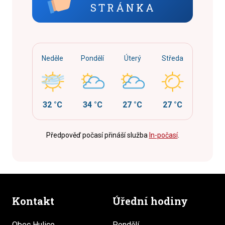
STRÁNKA
Neděle
Pondělí
Úterý
Středa
32 °C
34 °C
27 °C
27 °C
Předpověď počasí přináší služba
In-počasí
.
Kontakt
Úřední hodiny
Obec Hulice
Pondělí