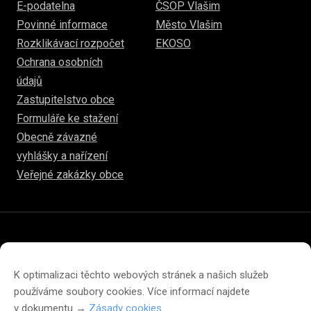
E-podatelna
ČSOP Vlašim
Povinné informace
Město Vlašim
Rozklikávací rozpočet
EKOSO
Ochrana osobních
údajů
Zastupitelstvo obce
Formuláře ke stažení
Obecně závazné
vyhlášky a nařízení
Veřejné zakázky obce
© 2026
hulice.cz
Prohlášení o přístupnosti
Prohlášení o ochraně soukromí
K optimalizaci těchto webových stránek a našich služeb
Zásady cookies (EU)
používáme soubory cookies. Více informací najdete
v dokumentu →
Zásady cookies