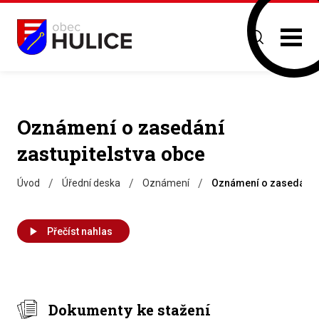
Oznámení o zasedání
zastupitelstva obce
/
/
/
Úvod
Úřední deska
Oznámení
Oznámení o zasedání z
Přečíst nahlas
Dokumenty ke stažení