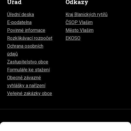
Úřad
Odkazy
Úřední deska
Kraj Blanických rytířů
E-podatelna
ČSOP Vlašim
Povinné informace
Město Vlašim
Rozklikávací rozpočet
EKOSO
Ochrana osobních
údajů
Zastupitelstvo obce
Formuláře ke stažení
Obecně závazné
vyhlášky a nařízení
Veřejné zakázky obce
© 2026
hulice.cz