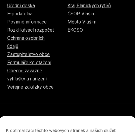
Úřední deska
Kraj Blanických rytířů
E-podatelna
ČSOP Vlašim
Povinné informace
Město Vlašim
Rozklikávací rozpočet
EKOSO
Ochrana osobních
údajů
Zastupitelstvo obce
Formuláře ke stažení
Obecně závazné
vyhlášky a nařízení
Veřejné zakázky obce
© 2026
hulice.cz
Prohlášení o přístupnosti
Prohlášení o ochraně soukromí
K optimalizaci těchto webových stránek a našich služeb