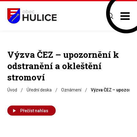
Výzva ČEZ – upozornění k
odstranění a okleštění
stromoví
/
/
/
Úvod
Úřední deska
Oznámení
Výzva ČEZ – upozornění
Přečíst nahlas