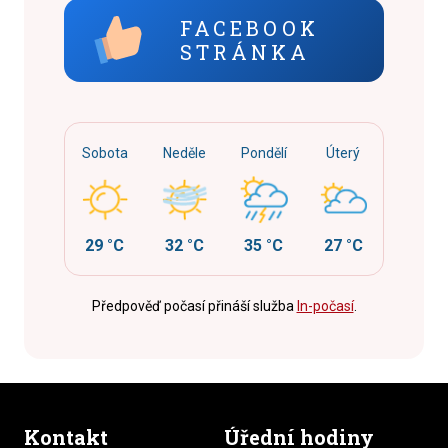
FACEBOOK
STRÁNKA
Sobota
Neděle
Pondělí
Úterý
29 °C
32 °C
35 °C
27 °C
Předpověď počasí přináší služba
In-počasí
.
Kontakt
Úřední hodiny