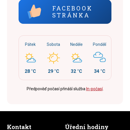
FACEBOOK
STRÁNKA
Pátek
Sobota
Neděle
Pondělí
28 °C
29 °C
32 °C
34 °C
Předpověď počasí přináší služba
In-počasí
.
Kontakt
Úřední hodiny