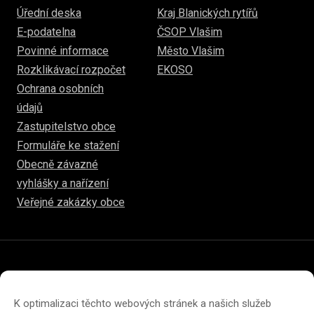
Úřední deska
Kraj Blanických rytířů
E-podatelna
ČSOP Vlašim
Povinné informace
Město Vlašim
Rozklikávací rozpočet
EKOSO
Ochrana osobních
údajů
Zastupitelstvo obce
Formuláře ke stažení
Obecně závazné
vyhlášky a nařízení
Veřejné zakázky obce
© 2026
hulice.cz
Prohlášení o přístupnosti
Prohlášení o ochraně soukromí
K optimalizaci těchto webových stránek a našich služeb