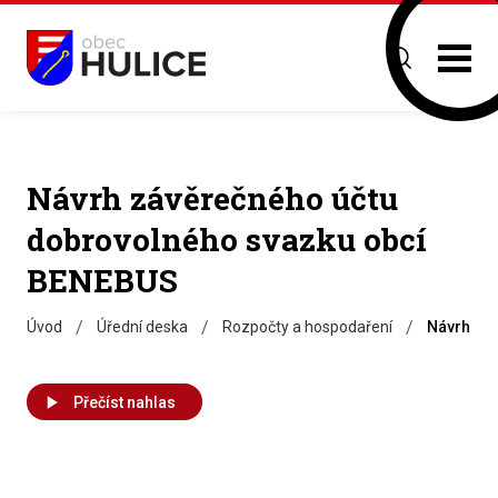
Návrh závěrečného účtu
dobrovolného svazku obcí
BENEBUS
/
/
/
Úvod
Úřední deska
Rozpočty a hospodaření
Návrh zá
Přečíst nahlas