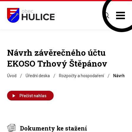
Návrh závěrečného účtu
EKOSO Trhový Štěpánov
/
/
/
Úvod
Úřední deska
Rozpočty a hospodaření
Návrh zá
Přečíst nahlas
Dokumenty ke stažení