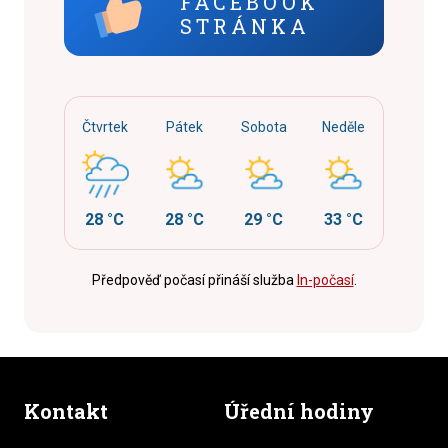
FACEBOOK
STRÁNKA
Čtvrtek
Pátek
Sobota
Neděle
28 °C
28 °C
29 °C
33 °C
Předpověď počasí přináší služba
In-počasí
.
Kontakt
Úřední hodiny