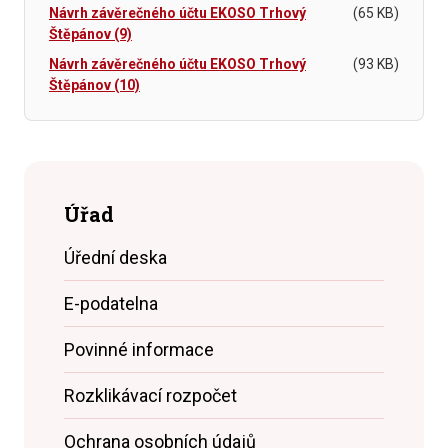
Návrh závěrečného účtu EKOSO Trhový
(65 KB)
Štěpánov (9)
Návrh závěrečného účtu EKOSO Trhový
(93 KB)
Štěpánov (10)
Úřad
Úřední deska
E-podatelna
Povinné informace
Rozklikávací rozpočet
Ochrana osobních údajů