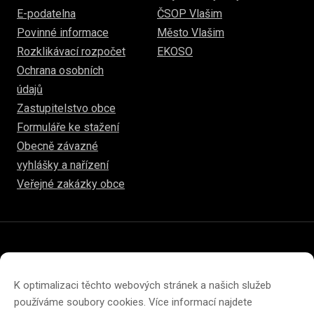
E-podatelna
ČSOP Vlašim
Povinné informace
Město Vlašim
Rozklikávací rozpočet
EKOSO
Ochrana osobních
údajů
Zastupitelstvo obce
Formuláře ke stažení
Obecně závazné
vyhlášky a nařízení
Veřejné zakázky obce
© 2026
hulice.cz
Prohlášení o přístupnosti
Prohlášení o ochraně soukromí
K optimalizaci těchto webových stránek a našich služeb
Zásady cookies (EU)
používáme soubory cookies. Více informací najdete