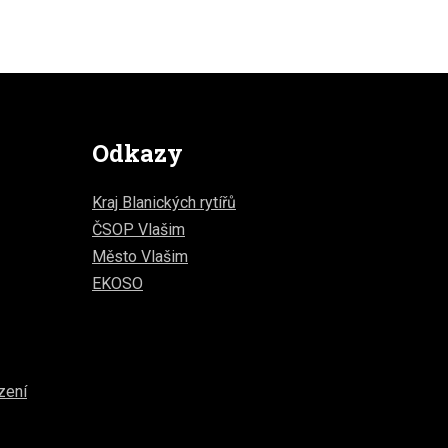
Odkazy
Kraj Blanických rytířů
ČSOP Vlašim
Město Vlašim
EKOSO
zení