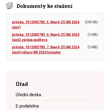
Dokumenty ke stažení
priloha_1512003783_5_Návrh ZÚ BB 2024
(290 KB)
část1
priloha_1512003783_6_Návrh ZÚ BB 2024
(2 MB)
část2 zpráva auditora
priloha_1512003783_7_Návrh ZÚ BB 2024
(5 MB)
část3 výkazy BB 2024 komplet
Úřad
Úřední deska
E-podatelna