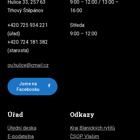
Hulice 33, 257 63
9:00 – 12:00 / 13:00 –
Trhový Štěpánov
16:00
+420 725 934 221
Středa
(úřad)
9:00 – 12:00
+420 724 181 382
(starosta)
ou.hulice@cmail.cz
Jsme na
Facebooku
Úřad
Odkazy
Úřední deska
Kraj Blanických rytířů
E-podatelna
ČSOP Vlašim