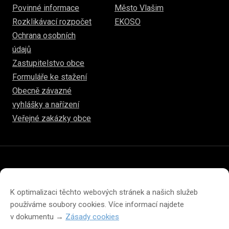
Povinné informace
Město Vlašim
Rozklikávací rozpočet
EKOSO
Ochrana osobních
údajů
Zastupitelstvo obce
Formuláře ke stažení
Obecně závazné
vyhlášky a nařízení
Veřejné zakázky obce
© 2026
hulice.cz
Prohlášení o přístupnosti
Prohlášení o ochraně soukromí
K optimalizaci těchto webových stránek a našich služeb
Zásady cookies (EU)
používáme soubory cookies. Více informací najdete
v dokumentu →
Zásady cookies