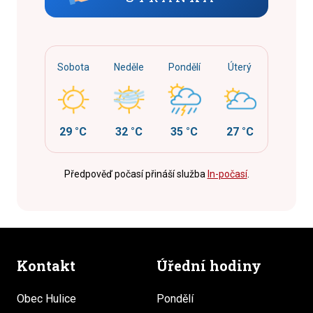
Sobota
Neděle
Pondělí
Úterý
29 °C
32 °C
35 °C
27 °C
Předpověď počasí přináší služba
In-počasí
.
Kontakt
Úřední hodiny
Obec Hulice
Pondělí