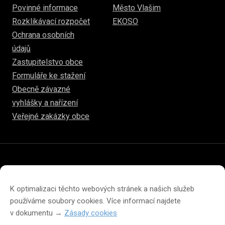
Povinné informace
Město Vlašim
Rozklikávací rozpočet
EKOSO
Ochrana osobních
údajů
Zastupitelstvo obce
Formuláře ke stažení
Obecně závazné
vyhlášky a nařízení
Veřejné zakázky obce
© 2026
hulice.cz
Prohlášení o přístupnosti
Prohlášení o ochraně soukromí
K optimalizaci těchto webových stránek a našich služeb
Zásady cookies (EU)
používáme soubory cookies. Více informací najdete
v dokumentu →
Zásady cookies