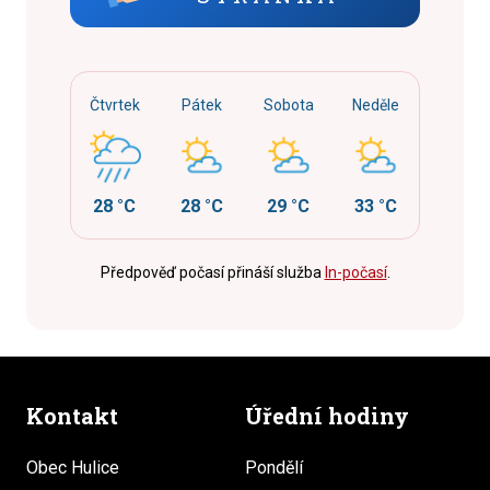
Čtvrtek
Pátek
Sobota
Neděle
28 °C
28 °C
29 °C
33 °C
Předpověď počasí přináší služba
In-počasí
.
Kontakt
Úřední hodiny
Obec Hulice
Pondělí