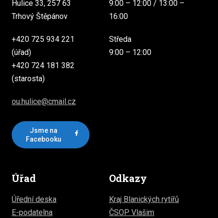
Hulice 33, 257 63
9:00 – 12:00 / 13:00 –
Trhový Štěpánov
16:00
+420 725 934 221
Středa
(úřad)
9:00 – 12:00
+420 724 181 382
(starosta)
ou.hulice@cmail.cz
Jsme na
Facebooku
Úřad
Odkazy
Úřední deska
Kraj Blanických rytířů
E-podatelna
ČSOP Vlašim