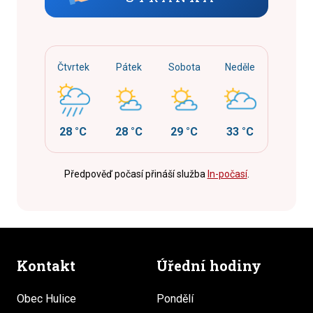
Čtvrtek
Pátek
Sobota
Neděle
28 °C
28 °C
29 °C
33 °C
Předpověď počasí přináší služba
In-počasí
.
Kontakt
Úřední hodiny
Obec Hulice
Pondělí