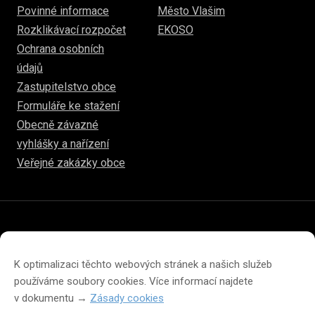
Povinné informace
Město Vlašim
Rozklikávací rozpočet
EKOSO
Ochrana osobních
údajů
Zastupitelstvo obce
Formuláře ke stažení
Obecně závazné
vyhlášky a nařízení
Veřejné zakázky obce
© 2026
hulice.cz
Prohlášení o přístupnosti
Prohlášení o ochraně soukromí
K optimalizaci těchto webových stránek a našich služeb
Zásady cookies (EU)
používáme soubory cookies. Více informací najdete
v dokumentu →
Zásady cookies