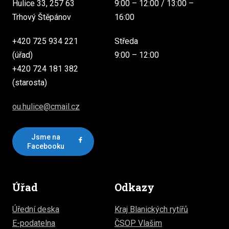
Hulice 33, 257 63
9:00 – 12:00 / 13:00 –
Trhový Štěpánov
16:00
+420 725 934 221
Středa
(úřad)
9:00 – 12:00
+420 724 181 382
(starosta)
ou.hulice@cmail.cz
Jsme na
Facebooku
Úřad
Odkazy
Úřední deska
Kraj Blanických rytířů
E-podatelna
ČSOP Vlašim