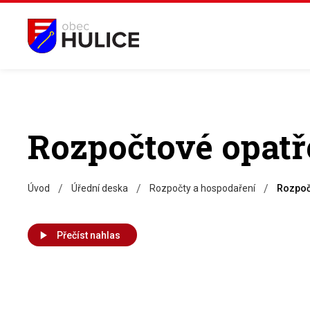
Rozpočtové opatře
/
/
/
Úvod
Úřední deska
Rozpočty a hospodaření
Rozpočt
Přečíst nahlas