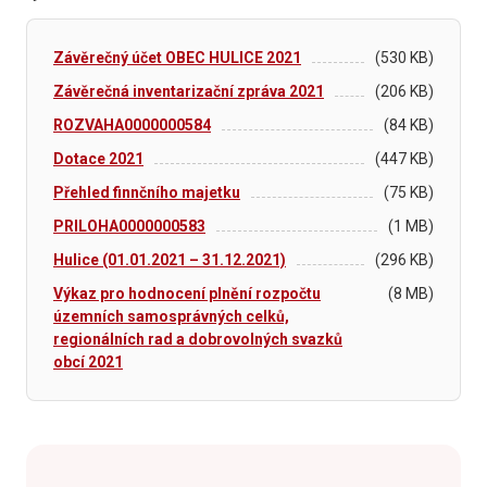
Závěrečný účet OBEC HULICE 2021
(530 KB)
Závěrečná inventarizační zpráva 2021
(206 KB)
ROZVAHA0000000584
(84 KB)
Dotace 2021
(447 KB)
Přehled finnčního majetku
(75 KB)
PRILOHA0000000583
(1 MB)
Hulice (01.01.2021 – 31.12.2021)
(296 KB)
Výkaz pro hodnocení plnění rozpočtu
(8 MB)
územních samosprávných celků,
regionálních rad a dobrovolných svazků
obcí 2021