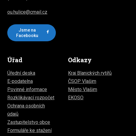
ou.hulice@cmail.cz
Jsme na
Facebooku
Úřad
Odkazy
Úřední deska
Kraj Blanických rytířů
E-podatelna
ČSOP Vlašim
Povinné informace
Město Vlašim
Rozklikávací rozpočet
EKOSO
Ochrana osobních
údajů
Zastupitelstvo obce
Formuláře ke stažení