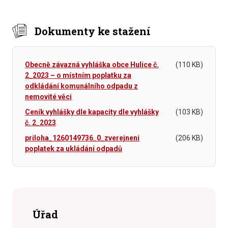
Dokumenty ke stažení
Obecně závazná vyhláška obce Hulice č.
(110 KB)
2_2023 – o místním poplatku za
odkládání komunálního odpadu z
nemovité věci
Ceník vyhlášky dle kapacity dle vyhlášky
(103 KB)
č. 2_2023
priloha_1260149736_0_zverejneni
(206 KB)
poplatek za ukládání odpadů
Úřad