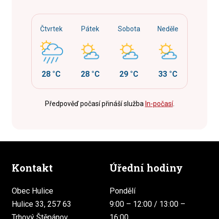
Čtvrtek
Pátek
Sobota
Neděle
28 °C
28 °C
29 °C
33 °C
Předpověď počasí přináší služba
In-počasí
.
Kontakt
Úřední hodiny
Obec Hulice
Pondělí
Hulice 33, 257 63
9:00 – 12:00 / 13:00 –
Trhový Štěpánov
16:00