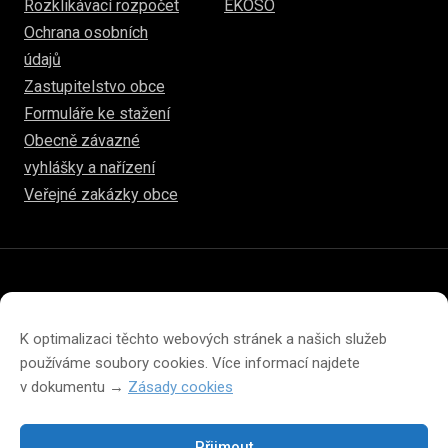
Rozklikávací rozpočet
EKOSO
Ochrana osobních
údajů
Zastupitelstvo obce
Formuláře ke stažení
Obecně závazné
vyhlášky a nařízení
Veřejné zakázky obce
© 2026
hulice.cz
Prohlášení o přístupnosti
Prohlášení o ochraně soukromí
K optimalizaci těchto webových stránek a našich služeb
Zásady cookies (EU)
používáme soubory cookies. Více informací najdete
v dokumentu →
Zásady cookies
Přijmout