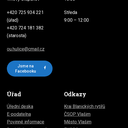
+420 725 934 221
Středa
(úřad)
9:00 – 12:00
+420 724 181 382
(starosta)
ou.hulice@cmail.cz
Jsme na
Facebooku
Úřad
Odkazy
Úřední deska
Kraj Blanických rytířů
E-podatelna
ČSOP Vlašim
Povinné informace
Město Vlašim