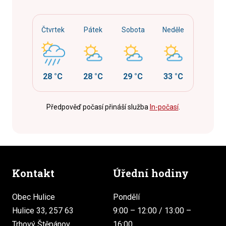
Čtvrtek
Pátek
Sobota
Neděle
28 °C
28 °C
29 °C
33 °C
Předpověď počasí přináší služba
In-počasí
.
Kontakt
Úřední hodiny
Obec Hulice
Pondělí
Hulice 33, 257 63
9:00 – 12:00 / 13:00 –
Trhový Štěpánov
16:00