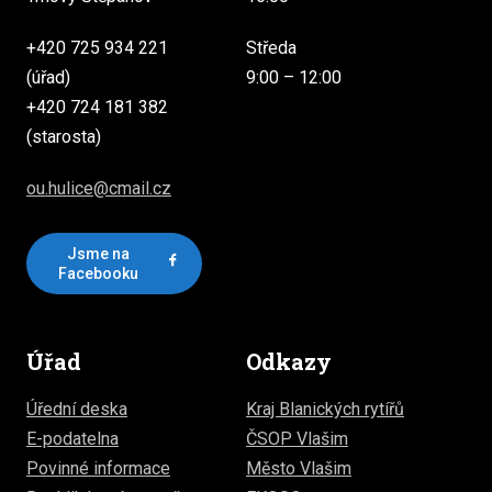
+420 725 934 221
Středa
(úřad)
9:00 – 12:00
+420 724 181 382
(starosta)
ou.hulice@cmail.cz
Jsme na
Facebooku
Úřad
Odkazy
Úřední deska
Kraj Blanických rytířů
E-podatelna
ČSOP Vlašim
Povinné informace
Město Vlašim