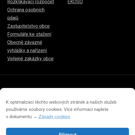
Rozklikávací rozpočet
EKOSO
Ochrana osobních
údajů
Zastupitelstvo obce
Formuláře ke stažení
Obecně závazné
vyhlášky a nařízení
Veřejné zakázky obce
© 2026
hulice.cz
Prohlášení o přístupnosti
Prohlášení o ochraně soukromí
K optimalizaci těchto webových stránek a našich služeb
Zásady cookies (EU)
používáme soubory cookies. Více informací najdete
v dokumentu →
Zásady cookies
Přijmout