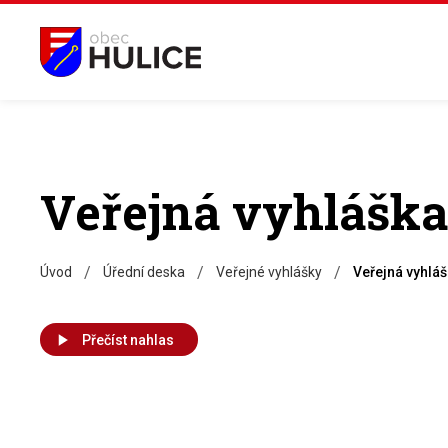
Veřejná vyhláška
/
/
/
Úvod
Úřední deska
Veřejné vyhlášky
Veřejná vyhlá
Přečíst nahlas