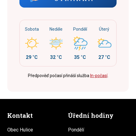
Sobota
Neděle
Pondělí
Úterý
29 °C
32 °C
35 °C
27 °C
Předpověď počasí přináší služba
In-počasí
.
Kontakt
Úřední hodiny
Obec Hulice
Pondělí