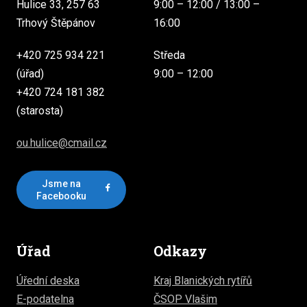
Hulice 33, 257 63
9:00 – 12:00 / 13:00 –
Trhový Štěpánov
16:00
+420 725 934 221
Středa
(úřad)
9:00 – 12:00
+420 724 181 382
(starosta)
ou.hulice@cmail.cz
Jsme na
Facebooku
Úřad
Odkazy
Úřední deska
Kraj Blanických rytířů
E-podatelna
ČSOP Vlašim