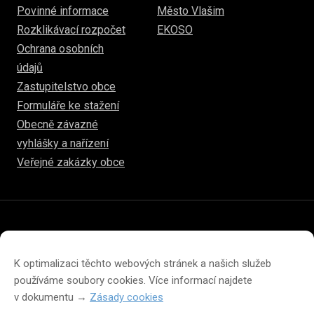
Povinné informace
Město Vlašim
Rozklikávací rozpočet
EKOSO
Ochrana osobních
údajů
Zastupitelstvo obce
Formuláře ke stažení
Obecně závazné
vyhlášky a nařízení
Veřejné zakázky obce
© 2026
hulice.cz
Prohlášení o přístupnosti
Prohlášení o ochraně soukromí
K optimalizaci těchto webových stránek a našich služeb
Zásady cookies (EU)
používáme soubory cookies. Více informací najdete
v dokumentu →
Zásady cookies