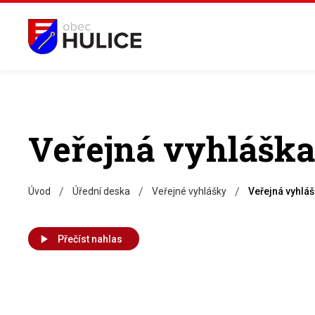
Veřejná vyhláška
/
/
/
Úvod
Úřední deska
Veřejné vyhlášky
Veřejná vyhláš
Přečíst nahlas