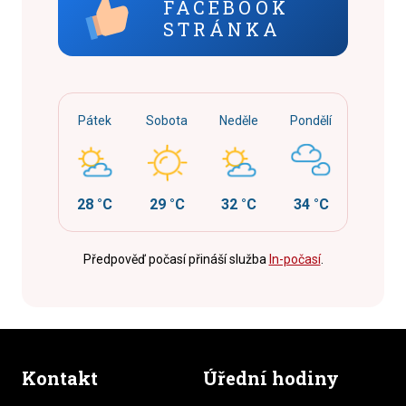
FACEBOOK
STRÁNKA
Pátek
Sobota
Neděle
Pondělí
28 °C
29 °C
32 °C
34 °C
Předpověď počasí přináší služba
In-počasí
.
Kontakt
Úřední hodiny