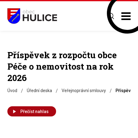
Příspěvek z rozpočtu obce
Péče o nemovitost na rok
2026
/
/
/
Úvod
Úřední deska
Veřejnoprávní smlouvy
Příspěvek 
Přečíst nahlas