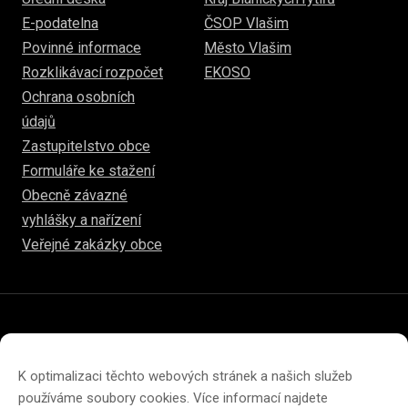
E-podatelna
ČSOP Vlašim
Povinné informace
Město Vlašim
Rozklikávací rozpočet
EKOSO
Ochrana osobních
údajů
Zastupitelstvo obce
Formuláře ke stažení
Obecně závazné
vyhlášky a nařízení
Veřejné zakázky obce
© 2026
hulice.cz
Prohlášení o přístupnosti
Prohlášení o ochraně soukromí
K optimalizaci těchto webových stránek a našich služeb
Zásady cookies (EU)
používáme soubory cookies. Více informací najdete