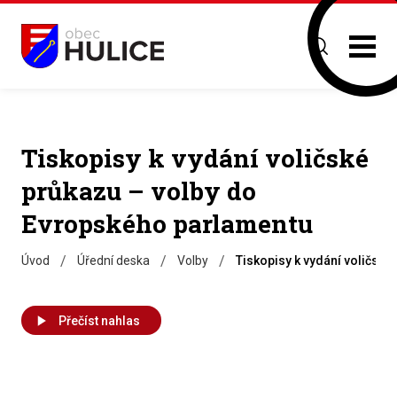
Tiskopisy k vydání voličské
průkazu – volby do
Evropského parlamentu
/
/
/
Úvod
Úřední deska
Volby
Tiskopisy k vydání voličsk
Přečíst nahlas