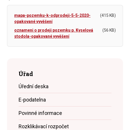
mapa-pozemku-k-odprodeji-5-5-2020-
(415 KB)
opakované vyvěšení
oznameni o prodeji pozemku p. Kyselová
(56 KB)
stodola-opakované vyvěšení
Úřad
Úřední deska
E-podatelna
Povinné informace
Rozklikávací rozpočet