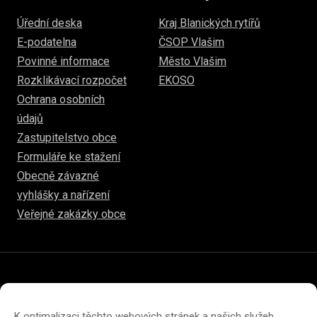
Úřední deska
Kraj Blanických rytířů
E-podatelna
ČSOP Vlašim
Povinné informace
Město Vlašim
Rozklikávací rozpočet
EKOSO
Ochrana osobních
údajů
Zastupitelstvo obce
Formuláře ke stažení
Obecně závazné
vyhlášky a nařízení
Veřejné zakázky obce
© 2026
hulice.cz
Prohlášení o přístupnosti
Prohlášení o ochraně soukromí
K optimalizaci těchto webových stránek a našich služeb