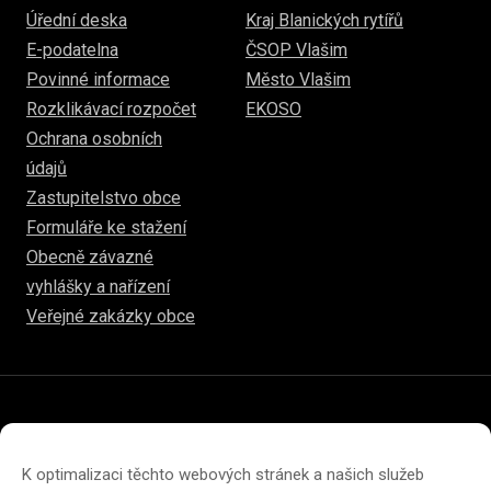
Úřední deska
Kraj Blanických rytířů
E-podatelna
ČSOP Vlašim
Povinné informace
Město Vlašim
Rozklikávací rozpočet
EKOSO
Ochrana osobních
údajů
Zastupitelstvo obce
Formuláře ke stažení
Obecně závazné
vyhlášky a nařízení
Veřejné zakázky obce
© 2026
hulice.cz
Prohlášení o přístupnosti
Prohlášení o ochraně soukromí
K optimalizaci těchto webových stránek a našich služeb