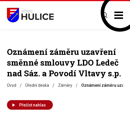
Oznámení záměru uzavření
směnné smlouvy LDO Ledeč
nad Sáz. a Povodí Vltavy s.p.
/
/
/
Úvod
Úřední deska
Záměry
Oznámení záměru uzavřen
Přečíst nahlas