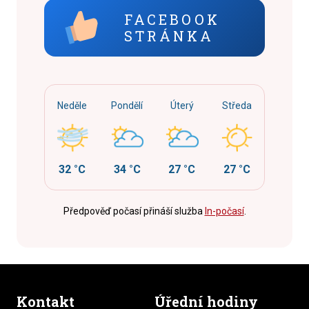
FACEBOOK
STRÁNKA
Neděle
Pondělí
Úterý
Středa
32 °C
34 °C
27 °C
27 °C
Předpověď počasí přináší služba
In-počasí
.
Kontakt
Úřední hodiny