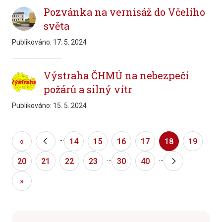
Pozvánka na vernisáž do Včelího
světa
Publikováno:
17. 5. 2024
Výstraha ČHMÚ na nebezpečí
požárů a silný vítr
Publikováno:
15. 5. 2024
...
«
«
14
15
16
17
18
19
...
...
20
21
22
23
30
40
»
»