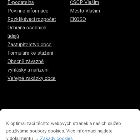
E-podatelna
ČSOP Vlašim
Povinné informace
Město Vlašim
Rozklikávací rozpočet
EKOSO
Ochrana osobních
údajů
Zastupitelstvo obce
Formuláře ke stažení
Obecně závazné
vyhlášky a nařízení
Veřejné zakázky obce
© 2026
hulice.cz
Prohlášení o přístupnosti
Prohlášení o ochraně soukromí
K optimalizaci těchto webových stránek a našich služeb
Zásady cookies (EU)
používáme soubory cookies. Více informací najdete
v dokumentu →
Zásady cookies