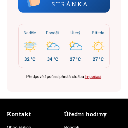
STRÁNKA
Neděle
Pondělí
Úterý
Středa
32 °C
34 °C
27 °C
27 °C
Předpověď počasí přináší služba
In-počasí
.
Kontakt
Úřední hodiny
Obec Hulice
Pondělí