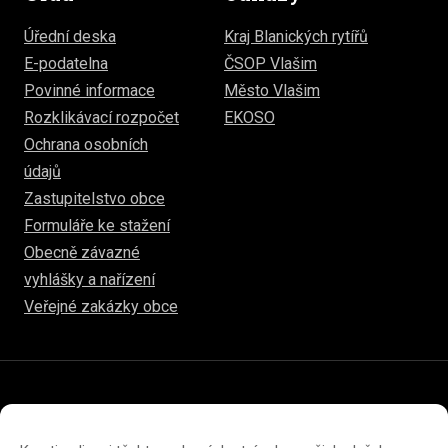
Úřední deska
Kraj Blanických rytířů
E-podatelna
ČSOP Vlašim
Povinné informace
Město Vlašim
Rozklikávací rozpočet
EKOSO
Ochrana osobních
údajů
Zastupitelstvo obce
Formuláře ke stažení
Obecně závazné
vyhlášky a nařízení
Veřejné zakázky obce
© 2026
hulice.cz
Prohlášení o přístupnosti
Prohlášení o ochraně soukromí