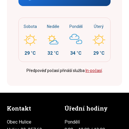
Sobota
Neděle
Pondělí
Úterý
29 °C
32 °C
34 °C
29 °C
Předpověď počasí přináší služba
In-počasí
.
Kontakt
Úřední hodiny
Obec Hulice
Pondělí