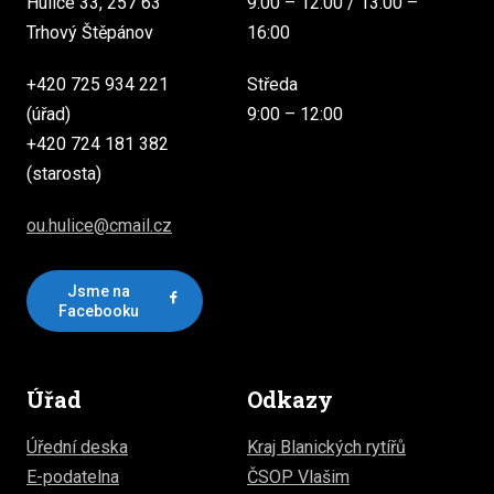
Hulice 33, 257 63
9:00 – 12:00 / 13:00 –
Trhový Štěpánov
16:00
+420 725 934 221
Středa
(úřad)
9:00 – 12:00
+420 724 181 382
(starosta)
ou.hulice@cmail.cz
Jsme na
Facebooku
Úřad
Odkazy
Úřední deska
Kraj Blanických rytířů
E-podatelna
ČSOP Vlašim