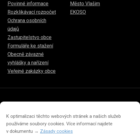
Povinné informace
Město Vlašim
Rozklikávací rozpočet
EKOSO
Ochrana osobních
údajů
Zastupitelstvo obce
Formuláře ke stažení
Obecně závazné
vyhlášky a nařízení
Veřejné zakázky obce
© 2026
hulice.cz
Prohlášení o přístupnosti
Prohlášení o ochraně soukromí
K optimalizaci těchto webových stránek a našich služeb
Zásady cookies (EU)
používáme soubory cookies. Více informací najdete
v dokumentu →
Zásady cookies