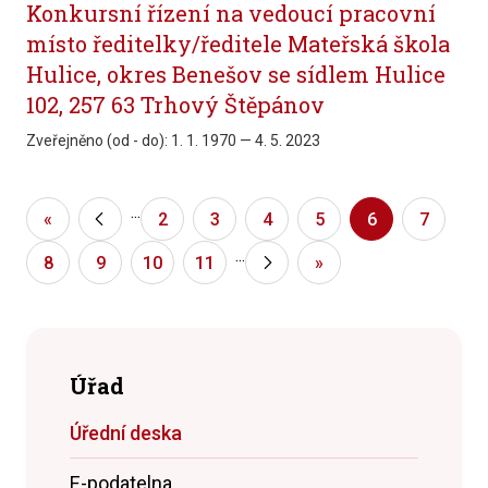
Konkursní řízení na vedoucí pracovní
místo ředitelky/ředitele Mateřská škola
Hulice, okres Benešov se sídlem Hulice
102, 257 63 Trhový Štěpánov
Zveřejněno (od - do):
1. 1. 1970 — 4. 5. 2023
...
«
«
2
3
4
5
6
7
...
8
9
10
11
»
»
Úřad
Úřední deska
E-podatelna