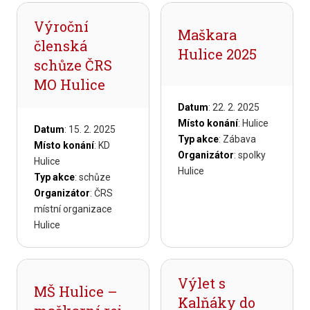
Výroční
Maškara
členská
Hulice 2025
schůze ČRS
MO Hulice
Datum
: 22. 2. 2025
Místo konání
: Hulice
Datum
: 15. 2. 2025
Typ akce
: Zábava
Místo konání
: KD
Organizátor
: spolky
Hulice
Hulice
Typ akce
: schůze
Organizátor
: ČRS
místní organizace
Hulice
Výlet s
MŠ Hulice –
Kalňáky do