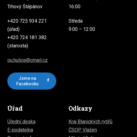
Trhový Štěpánov
16:00
+420 725 934 221
Středa
(úřad)
9:00 – 12:00
+420 724 181 382
(starosta)
ou.hulice@cmail.cz
Jsme na
Facebooku
Úřad
Odkazy
Úřední deska
Kraj Blanických rytířů
E-podatelna
ČSOP Vlašim