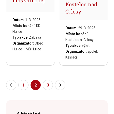
maškarní rej
Kostelce nad
Č. lesy
Datum
: 1. 3. 2025
Místo konání
: KD
Datum
: 29. 3. 2025
Hulice
Místo konání
:
Typ akce
: Zábava
Kostelec n. Č. lesy
Organizátor
: Obec
Typ akce
: výlet
Hulice + MŠ Hulice
Organizátor
: spolek
Kalňáci
«
1
2
3
»
Aktuálně