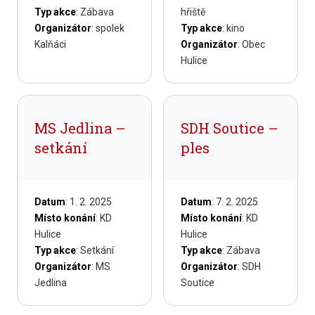
Typ akce
: Zábava
hřiště
Organizátor
: spolek
Typ akce
: kino
Kalňáci
Organizátor
: Obec
Hulice
MS Jedlina –
SDH Soutice –
setkání
ples
Datum
: 1. 2. 2025
Datum
: 7. 2. 2025
Místo konání
: KD
Místo konání
: KD
Hulice
Hulice
Typ akce
: Setkání
Typ akce
: Zábava
Organizátor
: MS
Organizátor
: SDH
Jedlina
Soutice