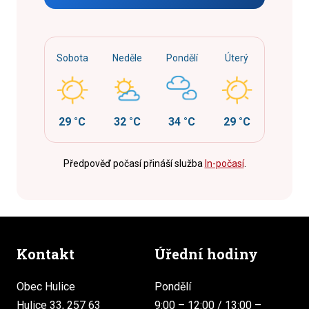
Sobota
Neděle
Pondělí
Úterý
29 °C
32 °C
34 °C
29 °C
Předpověď počasí přináší služba
In-počasí
.
Kontakt
Úřední hodiny
Obec Hulice
Pondělí
Hulice 33, 257 63
9:00 – 12:00 / 13:00 –