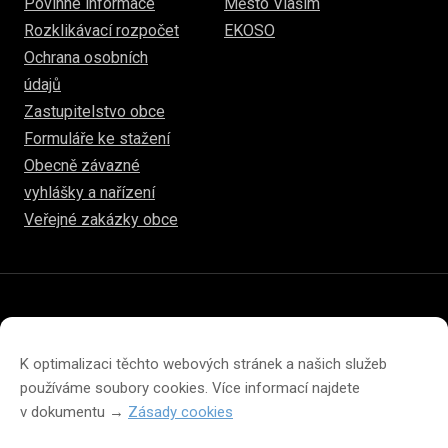
Povinné informace
Město Vlašim
Rozklikávací rozpočet
EKOSO
Ochrana osobních
údajů
Zastupitelstvo obce
Formuláře ke stažení
Obecně závazné
vyhlášky a nařízení
Veřejné zakázky obce
© 2026
hulice.cz
Prohlášení o přístupnosti
Prohlášení o ochraně soukromí
K optimalizaci těchto webových stránek a našich služeb
Zásady cookies (EU)
používáme soubory cookies. Více informací najdete
v dokumentu →
Zásady cookies